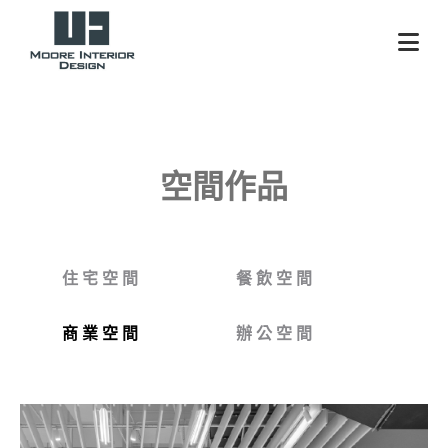
空間作品
住 宅 空 間
餐 飲 空 間
商 業 空 間
辦 公 空 間